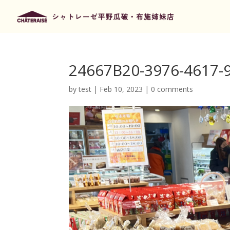
24667B20-3976-4617
by
test
|
Feb 10, 2023
|
0 comments