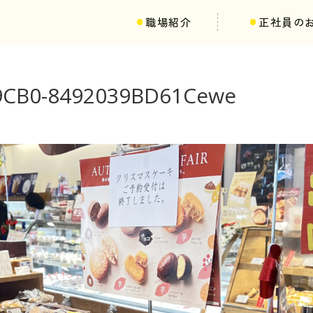
職場紹介
正社員の
-9CB0-8492039BD61Cewe