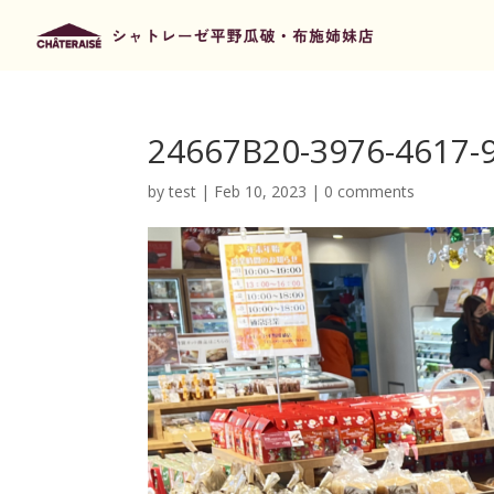
24667B20-3976-4617
by
test
|
Feb 10, 2023
|
0 comments