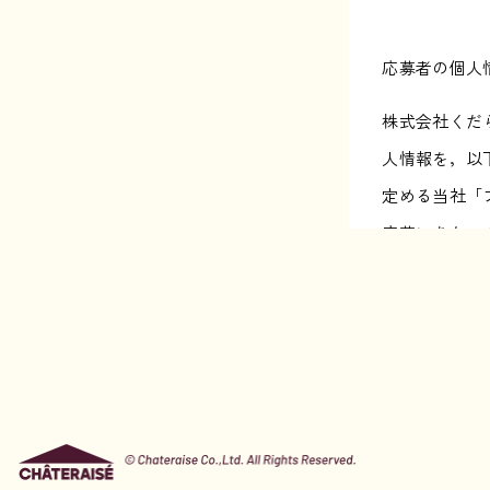
応募者の個人
株式会社くだ
人情報を，以
定める当社「
応募にあたっ
て頂く必要が
第1条（個人
ご応募にあた
採用選考時の
応募者の方へ
採用後の人事