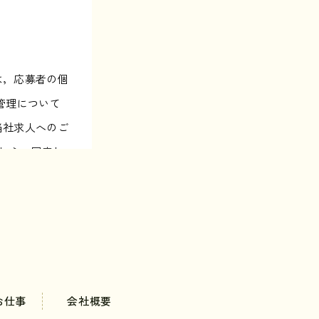
は，応募者の個
管理について
当社求人へのご
これらへ同意し
ます。
お仕事
会社概要